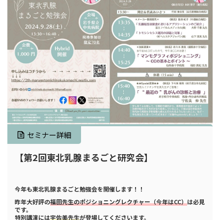
セミナー詳細
【第2回東北乳腺まるごと研究会
】
今年も東北乳腺まるごと勉強会を開催します！！
昨年大好評の
福田先生のポジショニングレクチャー（今年はCC）
は必見
です。
特別講演には
宇佐美先生
が登場してくださいます。