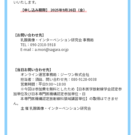
いいたします。
【
申し込み期限】 2025年9月26日（金）
【お問い合わせ先】
乳腺画像・インターベンション研究会 事務局
TEL：090-2310-5918
E-mail：a.mori@sagara.or.jp
【当日お問い合わせ先】
オンライン運営事務局：ジーワン株式会社
担当者：須田、問い合わせ先：080-9128-0038
営業時間：平日9:00～18:00
※今回は参加費を無料としたため【日本医学放射線学会認定参
加単位及び日本専門医機構認定参加単位・日
本専門医機構認定放射線科領域講習単位】の取得はできませ
ん。
主 催 乳腺画像・インターベンション研究会