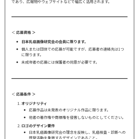
であり、広報物やウェブサイトなどで幅広く活用されます。
＜
応募資格 ＞
日本乳癌画像研究会の会員に限ります。
個人または団体での応募が可能ですが、応募者の連絡先は1つ
に限ります。
未成年者の応募には保護者の同意が必要です。
＜
応募条件 ＞
オリジナリティ
応募作品は未発表のオリジナル作品に限ります。
他者の著作権や商標権を侵害しないものとしてください。
ロゴのデザイン要件
日本乳癌画像研究会の理念を反映し、乳癌検査・診断への
啓発活動を象徴するデザインであること。