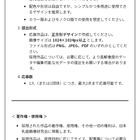
配色や形状は自由ですが、シンプルかつ多用途に使用でき
るデザインを推奨します。
カラー版およびモノクロ版での使用を想定してください。
提出形式
応募作品は、
正方形デザイン
で作成してください。
画像サイズは
1024×1024px以上
とします。
ファイル形式は
PNG、JPEG、PDF
のいずれかとしてくだ
さい。
採用作品については、必要に応じて、より高解像度のデー
タや編集可能な元データの提出をお願いする場合がありま
す。
応募数
1人（または1団体）につき、最大2点まで応募可能です。
＜
著作権・使用権 ＞
採用された作品の著作権、使用権、その他一切の権利は、日本
乳癌画像研究会に帰属します。
採用作品は、使用目的に応じてサイズ、配置等について必要な